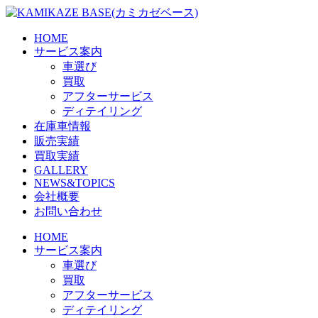
Skip
to
the
HOME
content
サービス案内
車選び
買取
アフターサービス
ディテイリング
在庫車情報
販売実績
買取実績
GALLERY
NEWS&TOPICS
会社概要
お問い合わせ
HOME
サービス案内
車選び
買取
アフターサービス
ディテイリング