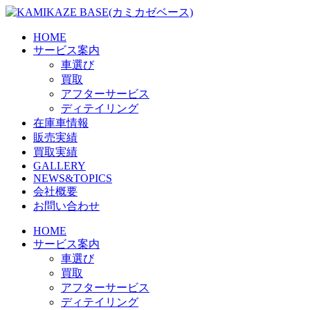
Skip
to
the
HOME
content
サービス案内
車選び
買取
アフターサービス
ディテイリング
在庫車情報
販売実績
買取実績
GALLERY
NEWS&TOPICS
会社概要
お問い合わせ
HOME
サービス案内
車選び
買取
アフターサービス
ディテイリング