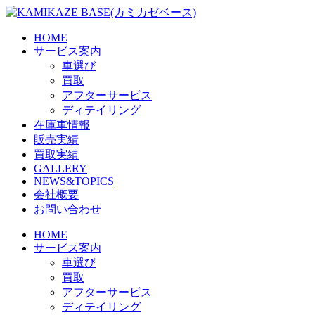
Skip
to
the
HOME
content
サービス案内
車選び
買取
アフターサービス
ディテイリング
在庫車情報
販売実績
買取実績
GALLERY
NEWS&TOPICS
会社概要
お問い合わせ
HOME
サービス案内
車選び
買取
アフターサービス
ディテイリング