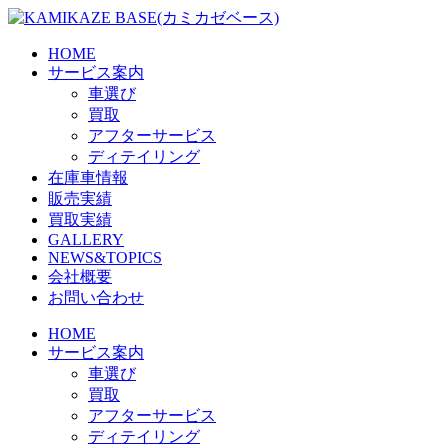
Skip
to
the
HOME
content
サービス案内
車選び
買取
アフターサービス
ディテイリング
在庫車情報
販売実績
買取実績
GALLERY
NEWS&TOPICS
会社概要
お問い合わせ
HOME
サービス案内
車選び
買取
アフターサービス
ディテイリング