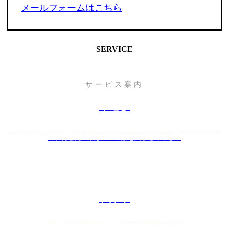
メールフォームはこちら
SERVICE
サービス案内
車選び
車種・年数・色・形・距離だけでなく、雰囲気や細部に至るこだわりま
で、あなたの欲しい車の話を聞かせて下さい
在庫車
どの車にもオーナーのこだわりがあります。