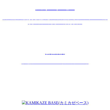
アフターサービス
弊社で購入いただきましたお車は、車検や整備、修理、カスタムのご相談
などのサポートさせていただきます。
会社概要
株式会社KAMIKAZE BASE（カミカゼベース）
〒630-0243 奈良県生駒市俵口町1428-10