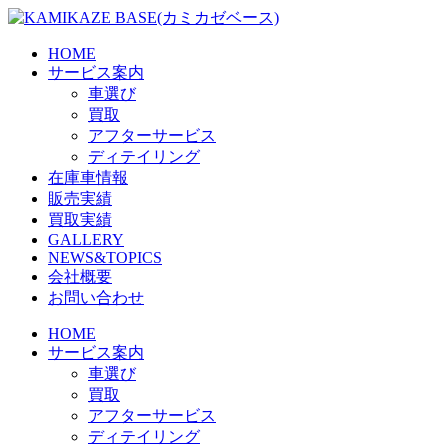
Skip
to
the
HOME
content
サービス案内
車選び
買取
アフターサービス
ディテイリング
在庫車情報
販売実績
買取実績
GALLERY
NEWS&TOPICS
会社概要
お問い合わせ
HOME
サービス案内
車選び
買取
アフターサービス
ディテイリング