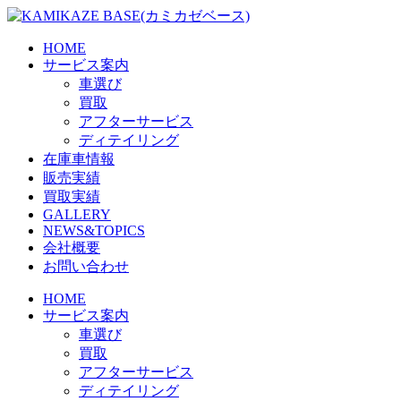
Skip
to
the
HOME
content
サービス案内
車選び
買取
アフターサービス
ディテイリング
在庫車情報
販売実績
買取実績
GALLERY
NEWS&TOPICS
会社概要
お問い合わせ
HOME
サービス案内
車選び
買取
アフターサービス
ディテイリング