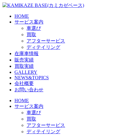
Skip
to
the
HOME
content
サービス案内
車選び
買取
アフターサービス
ディテイリング
在庫車情報
販売実績
買取実績
GALLERY
NEWS&TOPICS
会社概要
お問い合わせ
HOME
サービス案内
車選び
買取
アフターサービス
ディテイリング