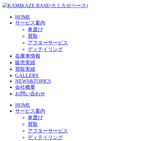
Skip
to
the
HOME
content
サービス案内
車選び
買取
アフターサービス
ディテイリング
在庫車情報
販売実績
買取実績
GALLERY
NEWS&TOPICS
会社概要
お問い合わせ
HOME
サービス案内
車選び
買取
アフターサービス
ディテイリング