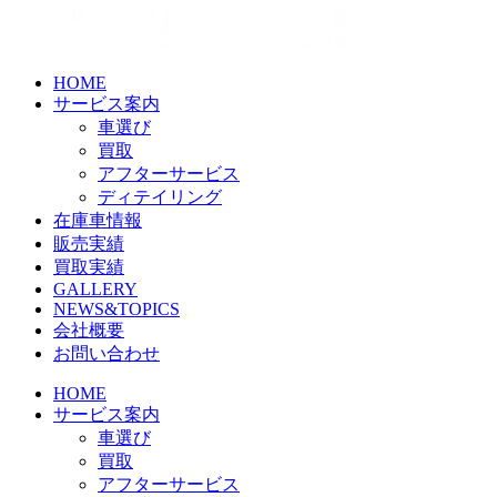
Skip
to
the
content
HOME
サービス案内
車選び
買取
アフターサービス
ディテイリング
在庫車情報
販売実績
買取実績
GALLERY
NEWS&TOPICS
会社概要
お問い合わせ
HOME
サービス案内
車選び
買取
アフターサービス