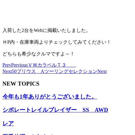
入荷した2台をWebに掲載いたしました。
ＨP内・在庫車両よりチェックしてみてください！
どちらも希少なクルマですよ～！
Prev
Previous
ＶＷカラベルＴ３
Next
50プリウス Aツーリングセレクション
Next
NEW TOPICS
今年も1年ありがとうございました。
シボレートレイルブレイザー SS AWD
レア