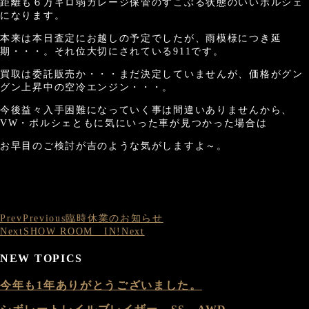
距離も６万キロ弱ガレージ保管のすこぶる状態のいいポルシェ
になります。
本来は本日査定にお越しの予定でしたが、雨模様につき延
期・・・。それ位大切にされている911です。
買取は委託販売か・・・まだ決定していませんが、価格がグン
グン上昇中の空冷エンジン・・・。
今後益々入手困難になっていく事は間違いありませんから、
VW・ポルシェともに気にいった車が見つかった場合は
お早目のご検討が吉のような気がしますよ～。
Prev
Previous
臨時休業のお知らせ
Next
SHOW ROOM IN!
Next
NEW TOPICS
今年も1年ありがとうございました。