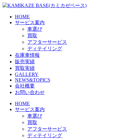
Skip
to
the
HOME
content
サービス案内
車選び
買取
アフターサービス
ディテイリング
在庫車情報
販売実績
買取実績
GALLERY
NEWS&TOPICS
会社概要
お問い合わせ
HOME
サービス案内
車選び
買取
アフターサービス
ディテイリング