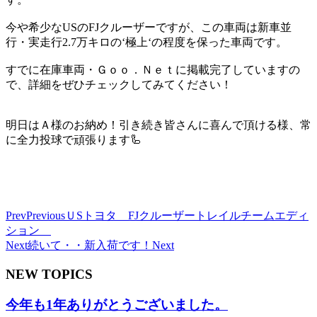
今や希少なUSのFJクルーザーですが、この車両は新車並
行・実走行2.7万キロの‘極上‘の程度を保った車両です。
すでに在庫車両・Ｇｏｏ．Ｎｅｔに掲載完了していますの
で、詳細をぜひチェックしてみてください！
明日はＡ様のお納め！引き続き皆さんに喜んで頂ける様、常
に全力投球で頑張ります🦾
Prev
Previous
ＵSトヨタ FJクルーザートレイルチームエディ
ション
Next
続いて・・新入荷です！
Next
NEW TOPICS
今年も1年ありがとうございました。