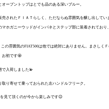
とオープントップはとでも品のある深いブルー。
販売されたＦＩＡＴらしく、ただならぬ雰囲気を醸し出してい
のマホガニーウッドがインパネとステップ部に装着されており
の雰囲気のFIAT500は他では絶対にありません。まさしくＦ
お初です🤩
で入荷しました💫
り取り寄せて乗っておられた左ハンドルフリーク。
を見て頂くのが今から楽しみです😉