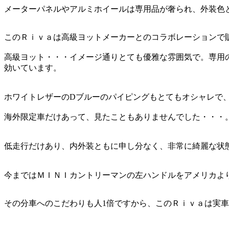
メーターパネルやアルミホイールは専用品が奢られ、外装色
このＲｉｖａは高級ヨットメーカーとのコラボレーションで
高級ヨット・・・イメージ通りとても優雅な雰囲気で。専用
効いています。
ホワイトレザーのDブルーのパイピングもとてもオシャレで、こ
海外限定車だけあって、見たこともありませんでした・・・。
低走行だけあり、内外装ともに申し分なく、非常に綺麗な状態
今まではＭＩＮＩカントリーマンの左ハンドルをアメリカよ
その分車へのこだわりも人1倍ですから、このＲｉｖａは実車