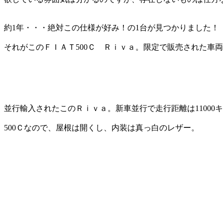
約1年・・・絶対この仕様が好み！の1台が見つかりました！
それがこのＦＩＡＴ500Ｃ Ｒｉｖａ。限定で販売された車
並行輸入されたこのＲｉｖａ。新車並行で走行距離は11000
500Ｃなので、屋根は開くし、内装は真っ白のレザー。