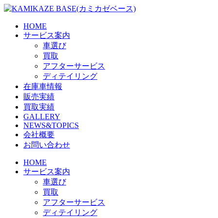
Skip
to
the
HOME
content
サービス案内
車選び
買取
アフターサービス
ディテイリング
在庫車情報
販売実績
買取実績
GALLERY
NEWS&TOPICS
会社概要
お問い合わせ
HOME
サービス案内
車選び
買取
アフターサービス
ディテイリング