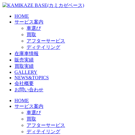
Skip
to
the
HOME
content
サービス案内
車選び
買取
アフターサービス
ディテイリング
在庫車情報
販売実績
買取実績
GALLERY
NEWS&TOPICS
会社概要
お問い合わせ
HOME
サービス案内
車選び
買取
アフターサービス
ディテイリング