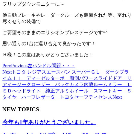
フリップダウンモニターに～
他自動ブレーキやレーダークルーズも装備された等、至れり
尽くせりの装備で
ご要望そのままのエリシオンプレステージです^^
思い通りの1台に巡り合えて良かったです！
Ｈ様！この度はありがとうございました！
Prev
Previous
左ハンドル問題・・・
Next
トヨタ レジアスエースバン スーパーＧＬ ダークプラ
イムＩＩ ディーゼルターボ 両側パワースライドドア リ
アイージークローザー バックカメラ内蔵ルームミラー Ｌ
ＥＤヘッドライト 純正アルミホイール スマートキー Ｓ
タイヤ ハーフレザーＳ トヨタセーフティセンス
Next
NEW TOPICS
今年も1年ありがとうございました。