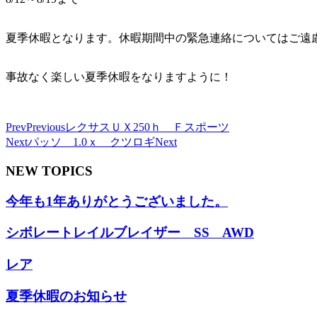
夏季休暇となります。休暇期間中の緊急連絡についてはご遠
事故なく楽しい夏季休暇をなりますように！
Prev
Previous
レクサスＵＸ250ｈ Ｆスポーツ
Next
パッソ 1.0ｘ クツロギ
Next
NEW TOPICS
今年も1年ありがとうございました。
シボレートレイルブレイザー SS AWD
レア
夏季休暇のお知らせ