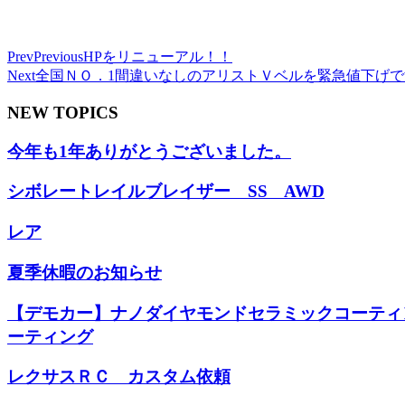
Prev
Previous
HPをリニューアル！！
Next
全国ＮＯ．1間違いなしのアリストＶベルを緊急値下げで
NEW TOPICS
今年も1年ありがとうございました。
シボレートレイルブレイザー SS AWD
レア
夏季休暇のお知らせ
【デモカー】ナノダイヤモンドセラミックコーティ
ーティング
レクサスＲＣ カスタム依頼