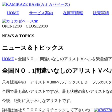
Skip
to
the
HOME
サービス案内
在庫車情報
販売実績
content
OPEN12:00 CLOSE20:00
NEWS & TOPICS
ニュース＆トピックス
HOME
»
全国ＮＯ．1間違いなしのアリストＶベルを緊急値
全国ＮＯ．1間違いなしのアリストＶベ
只今販売中の アリストＶ300ベルテックスＥＤ フルカス
全国で最も高いアリストですが、最も状態の良いアリストな
今後、絶対に入手不可なアリストです。
詳細は当社ＳＴＯＣＫよりチェックして下さいね！