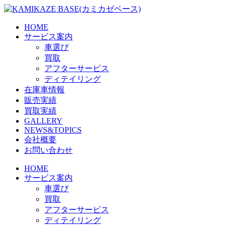
Skip
to
the
HOME
content
サービス案内
車選び
買取
アフターサービス
ディテイリング
在庫車情報
販売実績
買取実績
GALLERY
NEWS&TOPICS
会社概要
お問い合わせ
HOME
サービス案内
車選び
買取
アフターサービス
ディテイリング