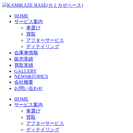
Skip
to
the
HOME
content
サービス案内
車選び
買取
アフターサービス
ディテイリング
在庫車情報
販売実績
買取実績
GALLERY
NEWS&TOPICS
会社概要
お問い合わせ
HOME
サービス案内
車選び
買取
アフターサービス
ディテイリング