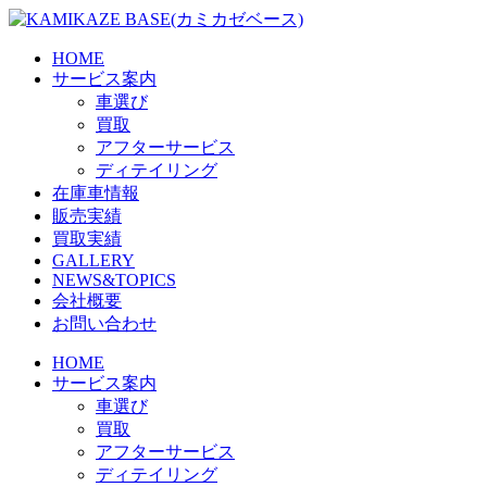
Skip
to
the
HOME
content
サービス案内
車選び
買取
アフターサービス
ディテイリング
在庫車情報
販売実績
買取実績
GALLERY
NEWS&TOPICS
会社概要
お問い合わせ
HOME
サービス案内
車選び
買取
アフターサービス
ディテイリング