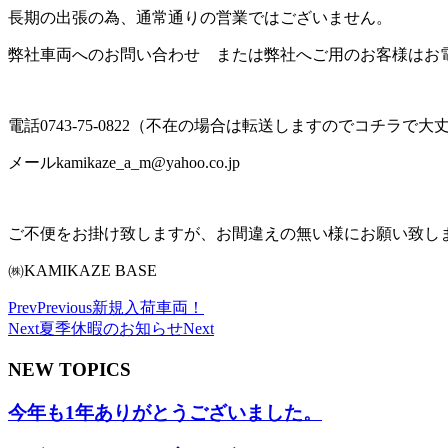
長期の出張の為、通常通りの営業ではございません。
弊社車両へのお問い合わせ または弊社へご用のお客様はお
電話0743-75-0822（不在の場合は転送しますのでコチラで大
メールkamikaze_a_m@yahoo.co.jp
ご不便をお掛け致しますが、お間違えの無い様にお願い致し
㈱KAMIKAZE BASE
Prev
Previous
新規入荷車両！
Next
夏季休暇のお知らせ
Next
NEW TOPICS
今年も1年ありがとうございました。