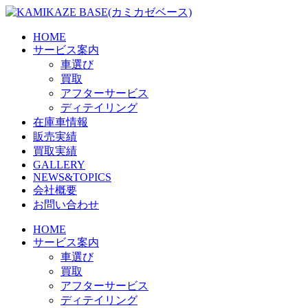
Skip
to
the
HOME
content
サービス案内
車選び
買取
アフターサービス
ディテイリング
在庫車情報
販売実績
買取実績
GALLERY
NEWS&TOPICS
会社概要
お問い合わせ
HOME
サービス案内
車選び
買取
アフターサービス
ディテイリング