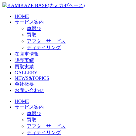
Skip
to
the
HOME
content
サービス案内
車選び
買取
アフターサービス
ディテイリング
在庫車情報
販売実績
買取実績
GALLERY
NEWS&TOPICS
会社概要
お問い合わせ
HOME
サービス案内
車選び
買取
アフターサービス
ディテイリング