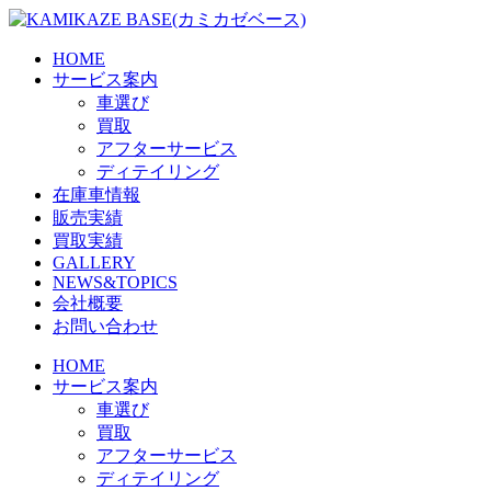
Skip
to
the
HOME
content
サービス案内
車選び
買取
アフターサービス
ディテイリング
在庫車情報
販売実績
買取実績
GALLERY
NEWS&TOPICS
会社概要
お問い合わせ
HOME
サービス案内
車選び
買取
アフターサービス
ディテイリング