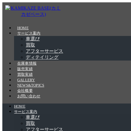
Skip
to
the
content
HOME
サービス案内
車選び
買取
アフターサービス
ディテイリング
在庫車情報
販売実績
買取実績
GALLERY
NEWS&TOPICS
会社概要
お問い合わせ
HOME
サービス案内
車選び
買取
アフターサービス