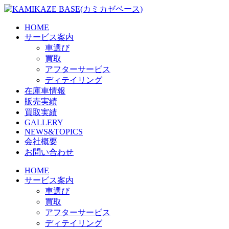
Skip
to
the
HOME
content
サービス案内
車選び
買取
アフターサービス
ディテイリング
在庫車情報
販売実績
買取実績
GALLERY
NEWS&TOPICS
会社概要
お問い合わせ
HOME
サービス案内
車選び
買取
アフターサービス
ディテイリング