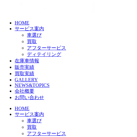
Skip
to
the
content
HOME
サービス案内
車選び
買取
アフターサービス
ディテイリング
在庫車情報
販売実績
買取実績
GALLERY
NEWS&TOPICS
会社概要
お問い合わせ
HOME
サービス案内
車選び
買取
アフターサービス