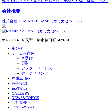
弊社で購入いただきましたお車は、車検や整備、修理、カス
会社概要
株式会社KAMIKAZE BASE（カミカゼベース）
〒630-0243 奈良県生駒市俵口町1428-10
HOME
サービス案内
車選び
買取
アフターサービス
ディテイリング
在庫車情報
販売実績
買取実績
GALLERY
NEWS&TOPICS
会社概要
お問い合わせ