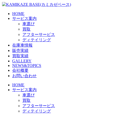
Skip
to
the
HOME
content
サービス案内
車選び
買取
アフターサービス
ディテイリング
在庫車情報
販売実績
買取実績
GALLERY
NEWS&TOPICS
会社概要
お問い合わせ
HOME
サービス案内
車選び
買取
アフターサービス
ディテイリング