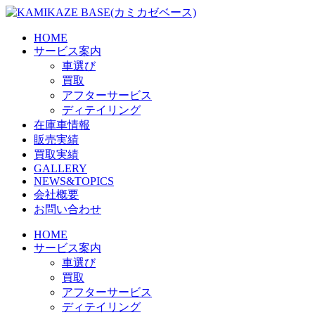
Skip
to
the
HOME
content
サービス案内
車選び
買取
アフターサービス
ディテイリング
在庫車情報
販売実績
買取実績
GALLERY
NEWS&TOPICS
会社概要
お問い合わせ
HOME
サービス案内
車選び
買取
アフターサービス
ディテイリング