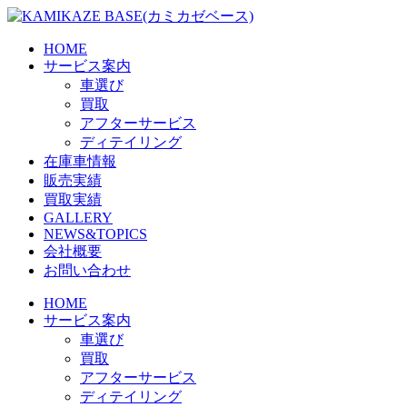
Skip
to
the
HOME
content
サービス案内
車選び
買取
アフターサービス
ディテイリング
在庫車情報
販売実績
買取実績
GALLERY
NEWS&TOPICS
会社概要
お問い合わせ
HOME
サービス案内
車選び
買取
アフターサービス
ディテイリング