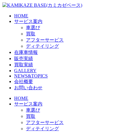
Skip
to
the
HOME
content
サービス案内
車選び
買取
アフターサービス
ディテイリング
在庫車情報
販売実績
買取実績
GALLERY
NEWS&TOPICS
会社概要
お問い合わせ
HOME
サービス案内
車選び
買取
アフターサービス
ディテイリング