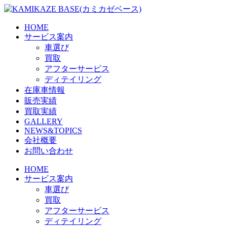
Skip
to
the
HOME
content
サービス案内
車選び
買取
アフターサービス
ディテイリング
在庫車情報
販売実績
買取実績
GALLERY
NEWS&TOPICS
会社概要
お問い合わせ
HOME
サービス案内
車選び
買取
アフターサービス
ディテイリング