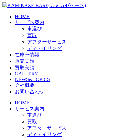
Skip
to
the
HOME
content
サービス案内
車選び
買取
アフターサービス
ディテイリング
在庫車情報
販売実績
買取実績
GALLERY
NEWS&TOPICS
会社概要
お問い合わせ
HOME
サービス案内
車選び
買取
アフターサービス
ディテイリング