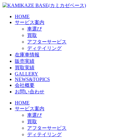
Skip
to
the
HOME
content
サービス案内
車選び
買取
アフターサービス
ディテイリング
在庫車情報
販売実績
買取実績
GALLERY
NEWS&TOPICS
会社概要
お問い合わせ
HOME
サービス案内
車選び
買取
アフターサービス
ディテイリング