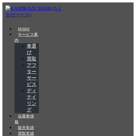
Skip
to
the
content
HOME
サービス案
内
車選
び
買取
アフ
ター
サー
ビス
ディ
テイ
リン
グ
在庫車情
報
販売実績
買取実績