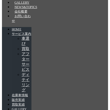
GALLERY
NEWS&TOPICS
会社概要
お問い合わ
せ
HOME
サービス案内
車選
び
買取
アフ
ター
サー
ビス
ディ
テイ
リン
グ
在庫車情報
販売実績
買取実績
GALLERY