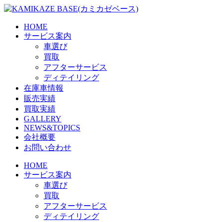
Skip
to
the
HOME
content
サービス案内
車選び
買取
アフターサービス
ディテイリング
在庫車情報
販売実績
買取実績
GALLERY
NEWS&TOPICS
会社概要
お問い合わせ
HOME
サービス案内
車選び
買取
アフターサービス
ディテイリング