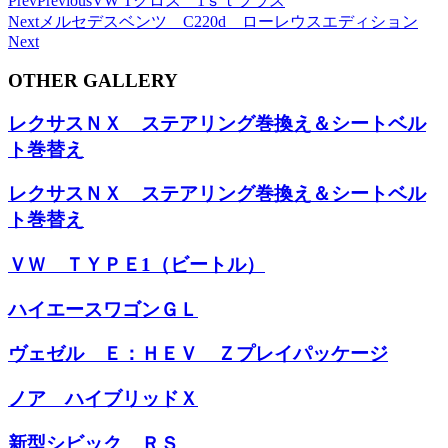
Prev
Previous
VW Tクロス 1ｓｔプラス
Next
メルセデスベンツ C220d ローレウスエディション
Next
OTHER GALLERY
レクサスＮＸ ステアリング巻換え＆シートベル
ト巻替え
レクサスＮＸ ステアリング巻換え＆シートベル
ト巻替え
ＶＷ ＴＹＰＥ1（ビートル）
ハイエースワゴンＧＬ
ヴェゼル Ｅ：ＨＥＶ Ｚプレイパッケージ
ノア ハイブリッドＸ
新型シビック ＲＳ