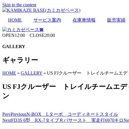
Skip to the content
HOME
サービス案内
在庫車情報
販売実績
OPEN12:00 CLOSE20:00
GALLERY
ギャラリー
HOME
»
GALLERY
»
US FJクルーザー トレイルチームエ
US FJクルーザー トレイルチームエ
ン
Prev
Previous
N-BOX Lターボ コーディネートスタイル
Next
FD3S 6型 RX-7タイプＲバサースト 実走行6970キロ
Ne