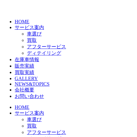
Skip
to
the
content
HOME
サービス案内
車選び
買取
アフターサービス
ディテイリング
在庫車情報
販売実績
買取実績
GALLERY
NEWS&TOPICS
会社概要
お問い合わせ
HOME
サービス案内
車選び
買取
アフターサービス