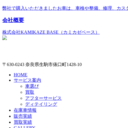
弊社で購入いただきましたお車は、車検や整備、修理、カス
会社概要
株式会社KAMIKAZE BASE（カミカゼベース）
〒630-0243 奈良県生駒市俵口町1428-10
HOME
サービス案内
車選び
買取
アフターサービス
ディテイリング
在庫車情報
販売実績
買取実績
GALLERY