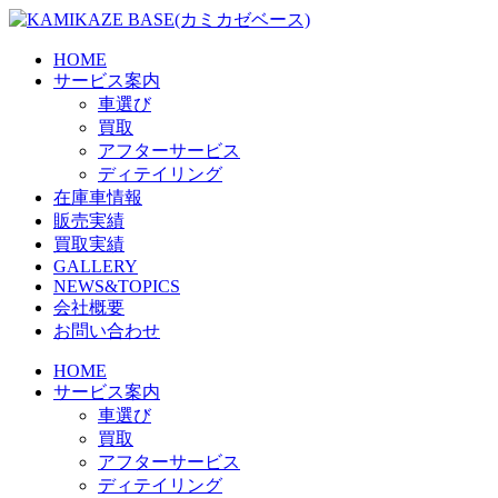
Skip
to
the
HOME
content
サービス案内
車選び
買取
アフターサービス
ディテイリング
在庫車情報
販売実績
買取実績
GALLERY
NEWS&TOPICS
会社概要
お問い合わせ
HOME
サービス案内
車選び
買取
アフターサービス
ディテイリング