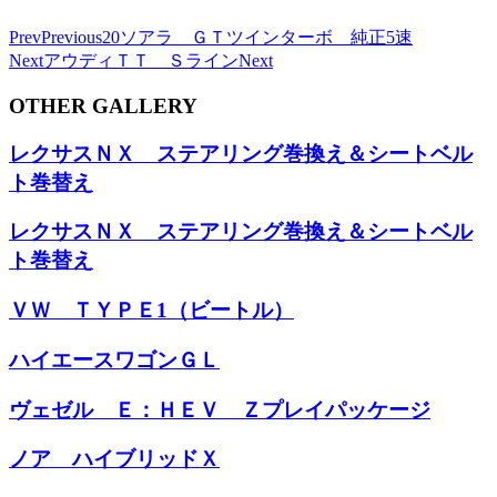
Prev
Previous
20ソアラ ＧＴツインターボ 純正5速
Next
アウディＴＴ Ｓライン
Next
OTHER GALLERY
レクサスＮＸ ステアリング巻換え＆シートベル
ト巻替え
レクサスＮＸ ステアリング巻換え＆シートベル
ト巻替え
ＶＷ ＴＹＰＥ1（ビートル）
ハイエースワゴンＧＬ
ヴェゼル Ｅ：ＨＥＶ Ｚプレイパッケージ
ノア ハイブリッドＸ