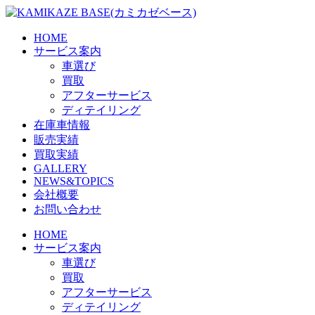
Skip
to
the
HOME
content
サービス案内
車選び
買取
アフターサービス
ディテイリング
在庫車情報
販売実績
買取実績
GALLERY
NEWS&TOPICS
会社概要
お問い合わせ
HOME
サービス案内
車選び
買取
アフターサービス
ディテイリング