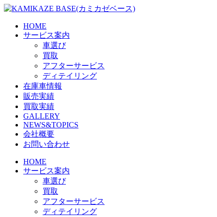
Skip
to
the
HOME
content
サービス案内
車選び
買取
アフターサービス
ディテイリング
在庫車情報
販売実績
買取実績
GALLERY
NEWS&TOPICS
会社概要
お問い合わせ
HOME
サービス案内
車選び
買取
アフターサービス
ディテイリング