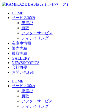
Skip
to
the
HOME
content
サービス案内
車選び
買取
アフターサービス
ディテイリング
在庫車情報
販売実績
買取実績
GALLERY
NEWS&TOPICS
会社概要
お問い合わせ
HOME
サービス案内
車選び
買取
アフターサービス
ディテイリング