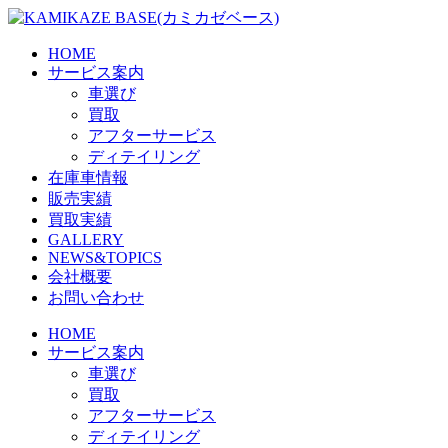
Skip
to
the
HOME
content
サービス案内
車選び
買取
アフターサービス
ディテイリング
在庫車情報
販売実績
買取実績
GALLERY
NEWS&TOPICS
会社概要
お問い合わせ
HOME
サービス案内
車選び
買取
アフターサービス
ディテイリング