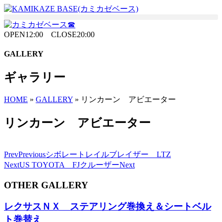
Skip
to
the
content
OPEN12:00 CLOSE20:00
GALLERY
ギャラリー
HOME
»
GALLERY
»
リンカーン アビエーター
リンカーン アビエーター
Prev
Previous
シボレートレイルブレイザー LTZ
Next
US TOYOTA FJクルーザー
Next
OTHER GALLERY
レクサスＮＸ ステアリング巻換え＆シートベル
ト巻替え