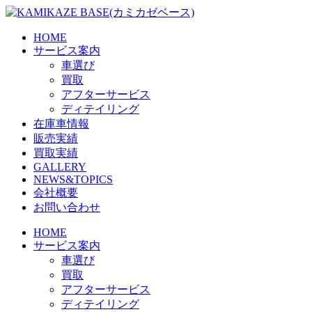
Skip
to
the
HOME
content
サービス案内
車選び
買取
アフターサービス
ディテイリング
在庫車情報
販売実績
買取実績
GALLERY
NEWS&TOPICS
会社概要
お問い合わせ
HOME
サービス案内
車選び
買取
アフターサービス
ディテイリング