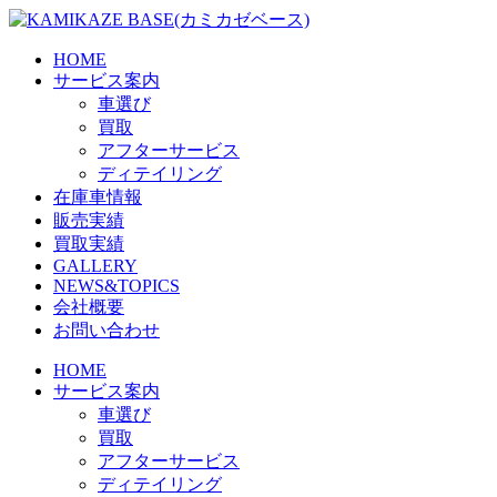
Skip
to
the
HOME
content
サービス案内
車選び
買取
アフターサービス
ディテイリング
在庫車情報
販売実績
買取実績
GALLERY
NEWS&TOPICS
会社概要
お問い合わせ
HOME
サービス案内
車選び
買取
アフターサービス
ディテイリング