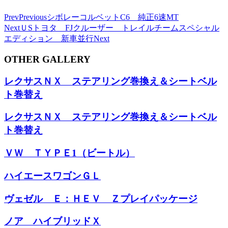
Prev
Previous
シボレーコルベットC6 純正6速MT
Next
ＵSトヨタ FJクルーザー トレイルチームスペシャル
エディション 新車並行
Next
OTHER GALLERY
レクサスＮＸ ステアリング巻換え＆シートベル
ト巻替え
レクサスＮＸ ステアリング巻換え＆シートベル
ト巻替え
ＶＷ ＴＹＰＥ1（ビートル）
ハイエースワゴンＧＬ
ヴェゼル Ｅ：ＨＥＶ Ｚプレイパッケージ
ノア ハイブリッドＸ