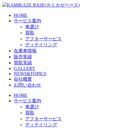
Skip
to
the
HOME
content
サービス案内
車選び
買取
アフターサービス
ディテイリング
在庫車情報
販売実績
買取実績
GALLERY
NEWS&TOPICS
会社概要
お問い合わせ
HOME
サービス案内
車選び
買取
アフターサービス
ディテイリング