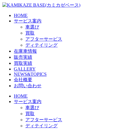
Skip
to
the
HOME
content
サービス案内
車選び
買取
アフターサービス
ディテイリング
在庫車情報
販売実績
買取実績
GALLERY
NEWS&TOPICS
会社概要
お問い合わせ
HOME
サービス案内
車選び
買取
アフターサービス
ディテイリング